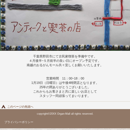
千葉県野田市にて古民家喫茶を準備中です。
４月後半~５月前半の良い日にオープン予定です。
南越のおるがんモール共々宜しくお願いいたします。
営業時間 11：00~18：00
1月19日（日曜日）は午後4時閉店となります。
25年の間ありがとうございました。
これからもお客さまと共に楽しいお店として
スタッフ一同頑張ってまいります。
このページの先頭へ
copyright©20XX Organ-Mall all rights reserved.
プライバシーポリシー